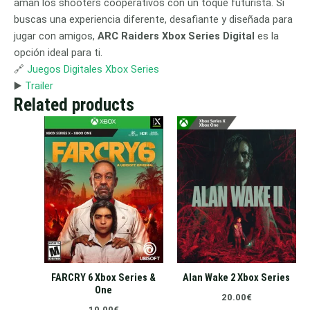
aman los shooters cooperativos con un toque futurista. Si
buscas una experiencia diferente, desafiante y diseñada para
jugar con amigos,
ARC Raiders Xbox Series Digital
es la
opción ideal para ti.
🔗
Juegos Digitales Xbox Series
▶️
Trailer
Related products
FARCRY 6 Xbox Series &
Alan Wake 2 Xbox Series
One
20.00
€
10.00
€