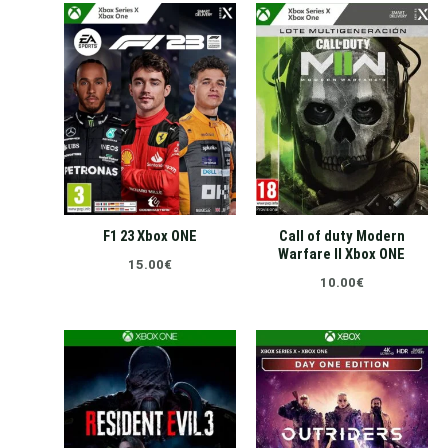
F1 23 Xbox ONE
Call of duty Modern
Warfare II Xbox ONE
15.00
€
10.00
€