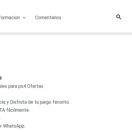
Searc
formacion
Comentarios
4
ales para ps4 Ofertas
a y Disfruta de tu juego favorito.
TA fácilmente.
.
or WhatsApp.