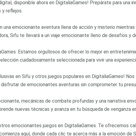
igital, disponible ahora en DigitaliaGames! Prepárate para una i
y reflejos.
n una emocionante aventura llena de acción y misterio mientras 
ora, Sifu te llevará a un viaje emocionante lleno de desafíos y 
iaGames: Estamos orgullosos de ofrecer lo mejor en entretenimie
 selección cuidadosamente seleccionada para vivir una experienc
clusivas en Sifu y otros juegos populares en DigitaliaGames! Nos
 disfrutar de emocionantes aventuras sin comprometer tu pres
ocionante, mecánicas de combate profundas y una narrativa envo
prende nuevas técnicas y avanza en tu búsqueda de venganza en
otros emocionantes juegos en DigitaliaGames. Te ofrecemos calid
 comienza aquí, donde cada clic te acerca más a la emoción de Si