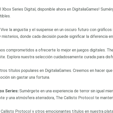
l Xbox Series Digital, disponible ahora en DigitaliaGames! Sumér
tibles.
Vive la angustia y el suspense en un oscuro futuro con gráficos 
 misterios, donde cada decisión puede significar la diferencia ent
s comprometidos a ofrecerte lo mejor en juegos digitales. The
ite. Explora nuestra selección cuidadosamente curada para disfr
ros títulos populares en DigitaliaGames. Creemos en hacer que l
ción sin gastar una fortuna.
ox Series:
Sumérgete en una experiencia de terror sin igual mien
nte y una atmósfera aterradora, The Callisto Protocol te mante
allisto Protocol y otros emocionantes títulos en nuestra plata