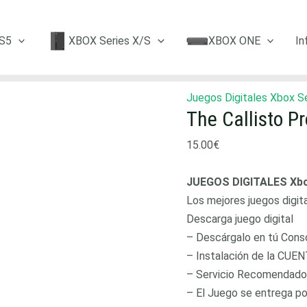
S5
XBOX Series X/S
XBOX ONE
In
Juegos Digitales Xbox S
The Callisto P
15.00
€
JUEGOS DIGITALES Xbo
Los mejores juegos digit
Descarga juego digital
– Descárgalo en tú Consol
– Instalación de la CUEN
– Servicio Recomendado
– El Juego se entrega p