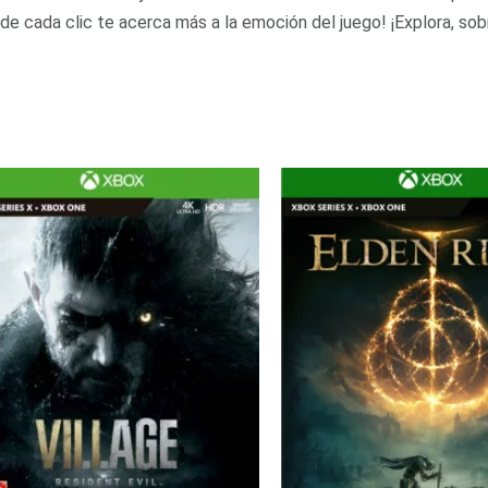
nde cada clic te acerca más a la emoción del juego! ¡Explora, s