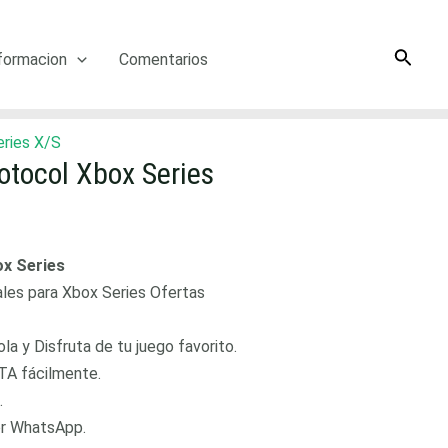
Searc
formacion
Comentarios
eries X/S
rotocol Xbox Series
x Series
ales para Xbox Series Ofertas
a y Disfruta de tu juego favorito.
TA fácilmente.
.
or WhatsApp.