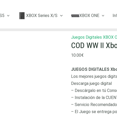
COD
WW
S5
XBOX Series X/S
XBOX ONE
In
II
Xbox
One
Juegos Digitales XBOX 
quantity
COD WW II Xb
10.00
€
JUEGOS DIGITALES Xb
Los mejores juegos digit
Descarga juego digital
– Descárgalo en tú Consol
– Instalación de la CUEN
– Servicio Recomendado
– El Juego se entrega p