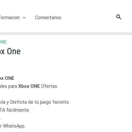
Searc
formacion
Comentarios
ONE
ox One
ox ONE
ales para
Xbox ONE
Ofertas
a y Disfruta de tu juego favorito.
TA fácilmente.
.
or WhatsApp.