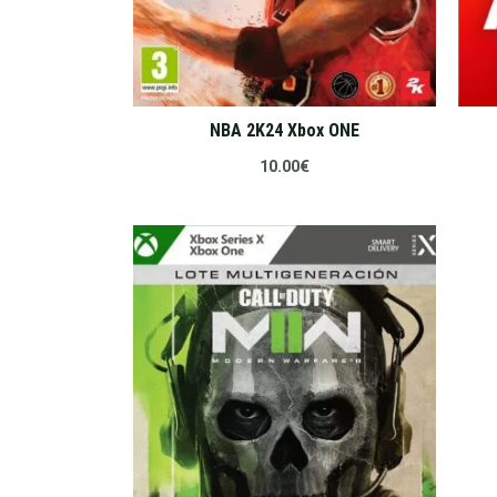
NBA 2K24 Xbox ONE
10.00
€