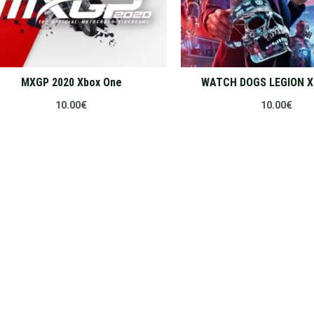
MXGP 2020 Xbox One
WATCH DOGS LEGION X
10.00
€
10.00
€