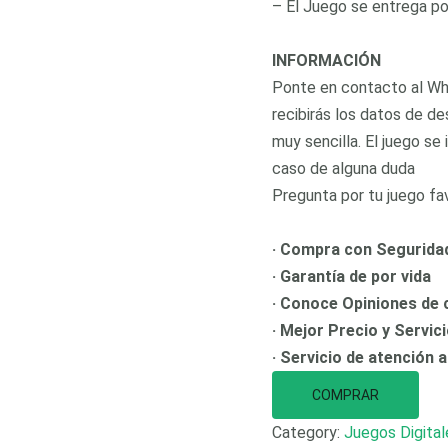
– El Juego se entrega p
INFORMACIÓN
Ponte en contacto al Wha
recibirás los datos de de
muy sencilla. El juego se
caso de alguna duda
Pregunta por tu juego fav
· Compra con Segurida
· Garantía de por vida
· Conoce Opiniones de c
· Mejor Precio y Servic
· Servicio de atención a
COMPRAR
Category:
Juegos Digita