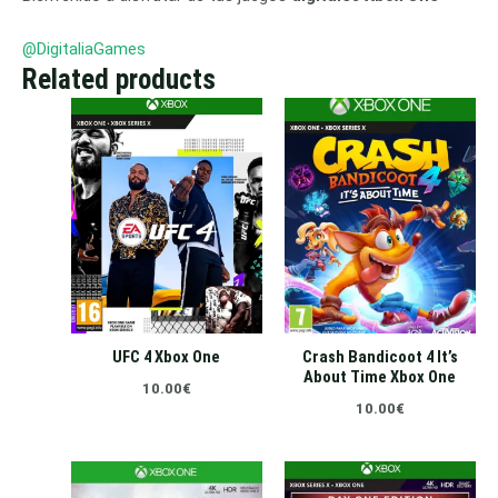
@DigitaliaGames
Related products
UFC 4 Xbox One
Crash Bandicoot 4 It’s
About Time Xbox One
10.00
€
10.00
€